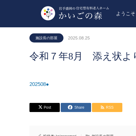
ようこそ
2025.08.25
施設長の部屋
令和７年8月 添え状よ
202508●
Post
Share
RSS