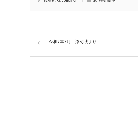
投稿者:
kaigonomori
施設長の部屋
令和7年7月 添え状より